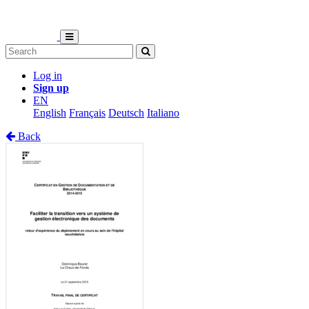
Log in
Sign up
EN
English
Français
Deutsch
Italiano
Back