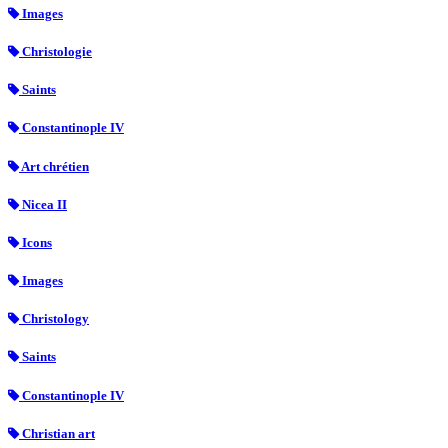
Images
Christologie
Saints
Constantinople IV
Art chrétien
Nicea II
Icons
Images
Christology
Saints
Constantinople IV
Christian art