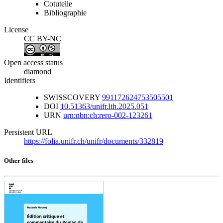
Cotutelle
Bibliographie
License
CC BY-NC
Open access status
diamond
Identifiers
SWISSCOVERY
991172624753505501
DOI
10.51363/unifr.lth.2025.051
URN
urn:nbn:ch:rero-002-123261
Persistent URL
https://folia.unifr.ch/unifr/documents/332819
Other files