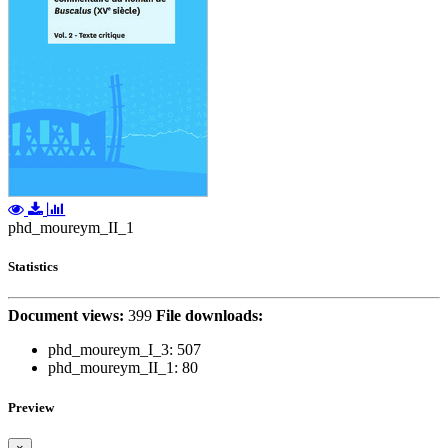
phd_moureym_II_1
Statistics
Document views:
399
File downloads:
phd_moureym_I_3:
507
phd_moureym_II_1:
80
Preview