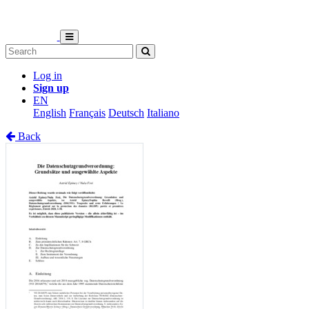
Log in
Sign up
EN
English
Français
Deutsch
Italiano
Back