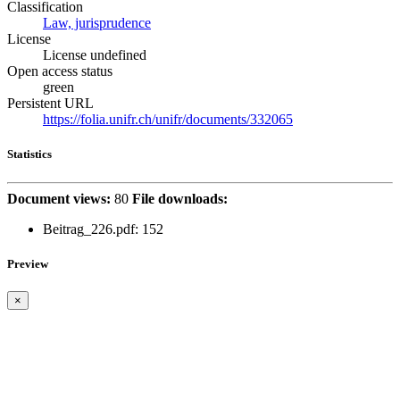
Classification
Law, jurisprudence
License
License undefined
Open access status
green
Persistent URL
https://folia.unifr.ch/unifr/documents/332065
Statistics
Document views:
80
File downloads:
Beitrag_226.pdf: 152
Preview
×