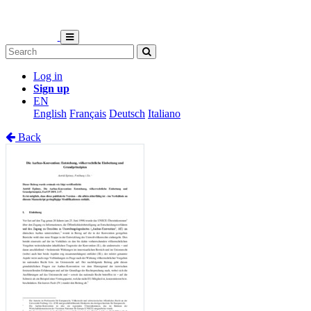
Log in
Sign up
EN
English
Français
Deutsch
Italiano
Back