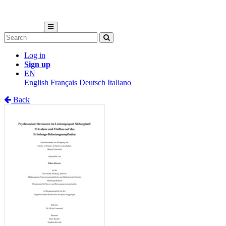
Log in
Sign up
EN
English
Français
Deutsch
Italiano
Back