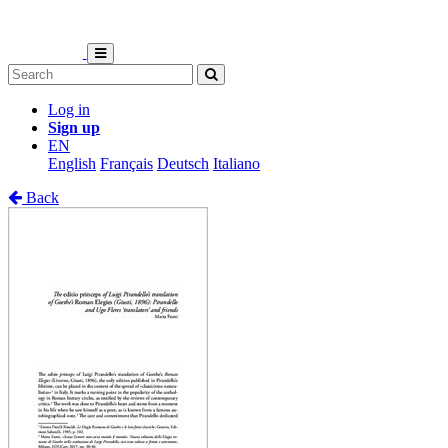
Log in
Sign up
EN
English
Français
Deutsch
Italiano
Back