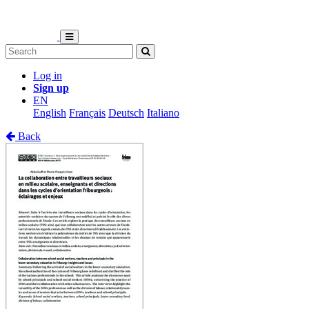
Log in
Sign up
EN
English
Français
Deutsch
Italiano
Back