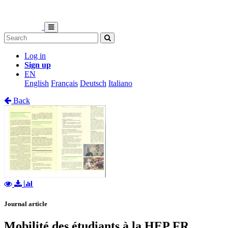
Log in
Sign up
EN
English
Français
Deutsch
Italiano
Back
Journal article
Mobilité des étudiants à la HEP FR