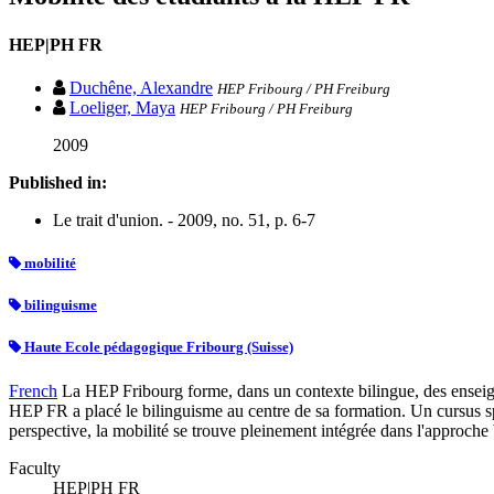
HEP|PH FR
Duchêne, Alexandre
HEP Fribourg / PH Freiburg
Loeliger, Maya
HEP Fribourg / PH Freiburg
2009
Published in:
Le trait d'union. - 2009, no. 51, p. 6-7
mobilité
bilinguisme
Haute Ecole pédagogique Fribourg (Suisse)
French
La HEP Fribourg forme, dans un contexte bilingue, des enseigna
HEP FR a placé le bilinguisme au centre de sa formation. Un cursus sp
perspective, la mobilité se trouve pleinement intégrée dans l'approche b
Faculty
HEP|PH FR