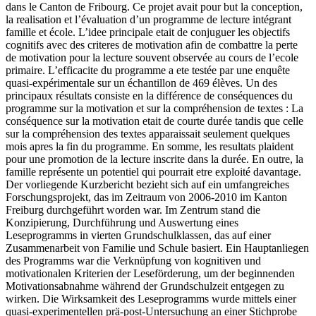
dans le Canton de Fribourg. Ce projet avait pour but la conception,
la realisation et l’évaluation d’un programme de lecture intégrant
famille et école. L’idee principale etait de conjuguer les objectifs
cognitifs avec des criteres de motivation afin de combattre la perte
de motivation pour la lecture souvent observée au cours de l’ecole
primaire. L’efficacite du programme a ete testée par une enquête
quasi-expérimentale sur un échantillon de 469 élèves. Un des
principaux résultats consiste en la différence de conséquences du
programme sur la motivation et sur la compréhension de textes : La
conséquence sur la motivation etait de courte durée tandis que celle
sur la compréhension des textes apparaissait seulement quelques
mois apres la fin du programme. En somme, les resultats plaident
pour une promotion de la lecture inscrite dans la durée. En outre, la
famille représente un potentiel qui pourrait etre exploité davantage.
Der vorliegende Kurzbericht bezieht sich auf ein umfangreiches
Forschungsprojekt, das im Zeitraum von 2006-2010 im Kanton
Freiburg durchgeführt worden war. Im Zentrum stand die
Konzipierung, Durchführung und Auswertung eines
Leseprogramms in vierten Grundschulklassen, das auf einer
Zusammenarbeit von Familie und Schule basiert. Ein Hauptanliegen
des Programms war die Verknüpfung von kognitiven und
motivationalen Kriterien der Leseförderung, um der beginnenden
Motivationsabnahme während der Grundschulzeit entgegen zu
wirken. Die Wirksamkeit des Leseprogramms wurde mittels einer
quasi-­experimentellen prä-­post-­Untersuchung an einer Stichprobe