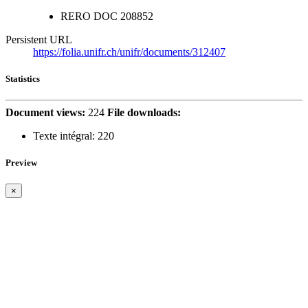
RERO DOC
208852
Persistent URL
https://folia.unifr.ch/unifr/documents/312407
Statistics
Document views:
224
File downloads:
Texte intégral:
220
Preview
×