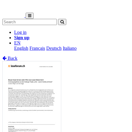
Log in
Sign up
EN
English
Français
Deutsch
Italiano
Back