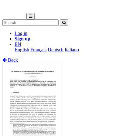
Log in
Sign up
EN
English
Français
Deutsch
Italiano
Back