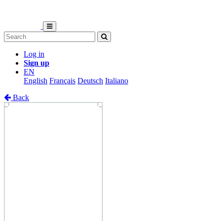
Log in
Sign up
EN
English
Français
Deutsch
Italiano
Back