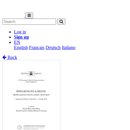
Log in
Sign up
EN
English
Français
Deutsch
Italiano
Back