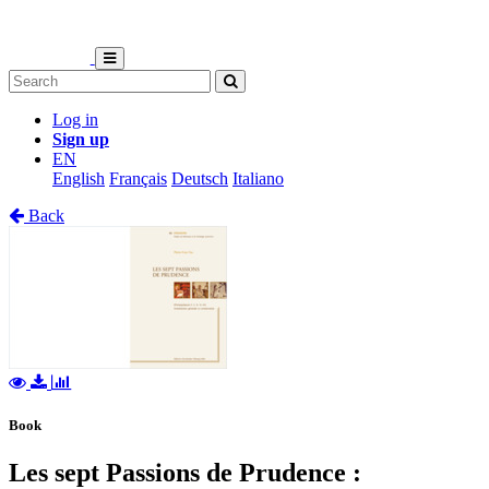
Log in
Sign up
EN
English
Français
Deutsch
Italiano
Back
Book
Les sept Passions de Prudence :