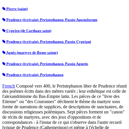
Pierre (saint)
Prudence (écrivain). Peristephanon. Passio Apostolorum
Cyprien (de Carthage saint)
Prudence (écrivain). Peristephanon. Passio Cypriani
Agnès (martyre de Rome sainte)
Prudence (écrivain). Peristephanon. Passio Agnetis
Prudence (écrivain). Peristephanon
French
Composé vers 400, le Peristephanon liber de Prudence réunit
des poèmes écrits dans des mètres variés ; leur esthétique est celle de
l'alexandrinisme du Bas-Empire latin. Les pièces de ce "livre des
Etienne" ou "des Couronnes" déclinent le thème du martyre sous
forme de narrations de supplices, de descriptions de sanctuaires, de
discussions religieuses polémiques. Sept pièces forment un "canon"
de récits de martyres, avec des jeux d'oppositions et de
correspondances - à l'instar de ce qui s'observe dans l'autre recueil
lyrique de Prudence (Cathemerinon) et même à l'échelle de