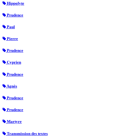
Hippolyte
Prudence
Paul
Pierre
Prudence
Cyprien
Prudence
Agnès
Prudence
Prudence
Martyre
Transmission des textes