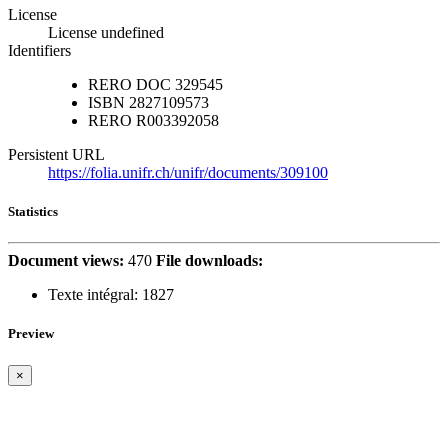
License
License undefined
Identifiers
RERO DOC
329545
ISBN
2827109573
RERO
R003392058
Persistent URL
https://folia.unifr.ch/unifr/documents/309100
Statistics
Document views:
470
File downloads:
Texte intégral:
1827
Preview
×