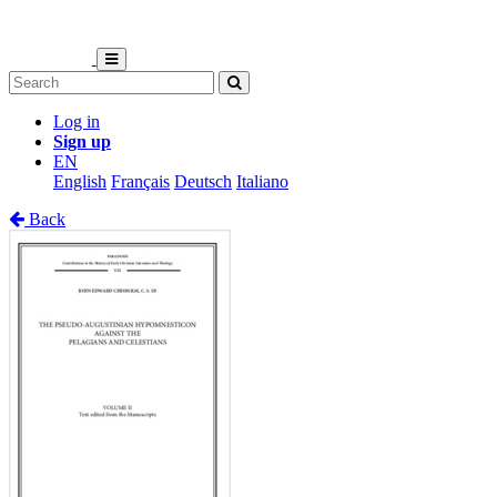
Log in
Sign up
EN
English
Français
Deutsch
Italiano
Back