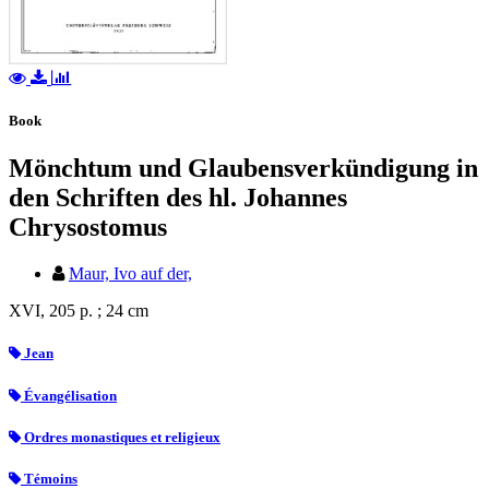
Book
Mönchtum und Glaubensverkündigung in
den Schriften des hl. Johannes
Chrysostomus
Maur, Ivo auf der,
XVI, 205 p. ; 24 cm
Jean
Évangélisation
Ordres monastiques et religieux
Témoins