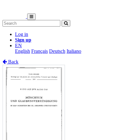
Log in
Sign up
EN
English
Français
Deutsch
Italiano
Back