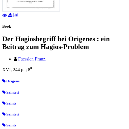
Book
Der Hagiosbegriff bei Origenes : ein
Beitrag zum Hagios-Problem
Faessler, Franz,
XVI, 244 p. ; 8⁰
Origène
Sainteté
Saints
Sainteté
Saints