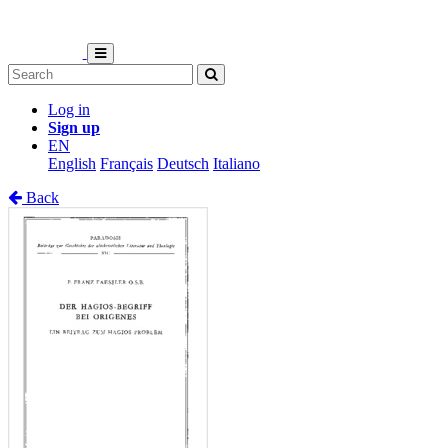
Log in
Sign up
EN
English
Français
Deutsch
Italiano
Back