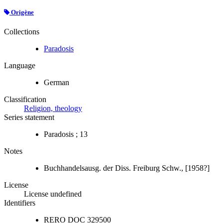
Origène
Collections
Paradosis
Language
German
Classification
Religion, theology
Series statement
Paradosis ; 13
Notes
Buchhandelsausg. der Diss. Freiburg Schw., [1958?]
License
License undefined
Identifiers
RERO DOC
329500