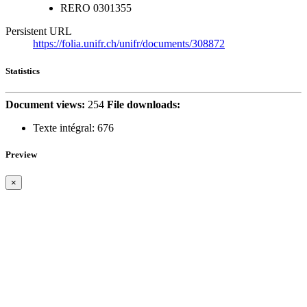
RERO
0301355
Persistent URL
https://folia.unifr.ch/unifr/documents/308872
Statistics
Document views:
254
File downloads:
Texte intégral:
676
Preview
×