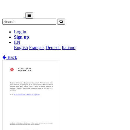
Log in
Sign up
EN
English
Français
Deutsch
Italiano
Back