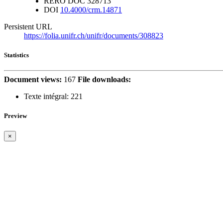
RERO DOC
328713
DOI
10.4000/crm.14871
Persistent URL
https://folia.unifr.ch/unifr/documents/308823
Statistics
Document views:
167
File downloads:
Texte intégral:
221
Preview
×