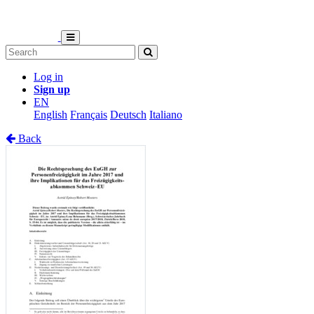
Log in
Sign up
EN
English
Français
Deutsch
Italiano
Back