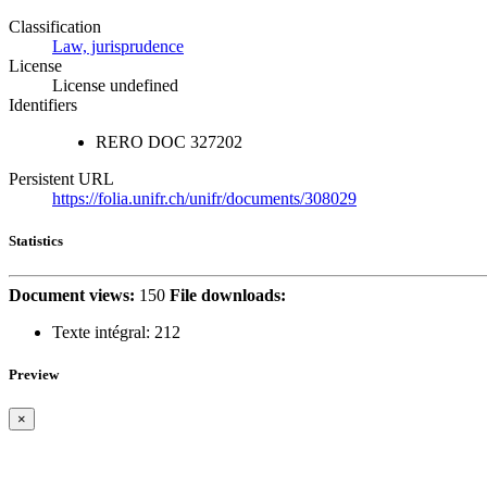
Classification
Law, jurisprudence
License
License undefined
Identifiers
RERO DOC
327202
Persistent URL
https://folia.unifr.ch/unifr/documents/308029
Statistics
Document views:
150
File downloads:
Texte intégral:
212
Preview
×