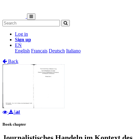
Log in
Sign up
EN
English
Français
Deutsch
Italiano
Back
Book chapter
Journalistisches Handeln im Kontext des