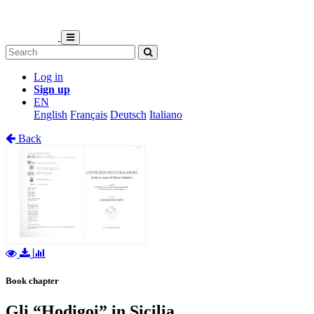
Log in
Sign up
EN
English
Français
Deutsch
Italiano
Back
Book chapter
Gli “Hodigoi” in Sicilia