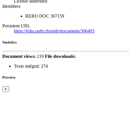
License undefined
Identifiers
RERO DOC
307159
Persistent URL
https://folia.unifr.ch/unifr/documents/306493
Statistics
Document views:
219
File downloads:
Texte intégral:
274
Preview
×