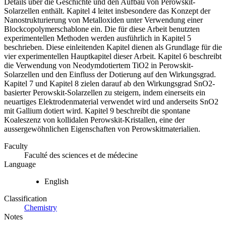
Details über die Geschichte und den Aufbau von Perowskit-
Solarzellen enthält. Kapitel 4 leitet insbesondere das Konzept der
Nanostrukturierung von Metalloxiden unter Verwendung einer
Blockcopolymerschablone ein. Die für diese Arbeit benutzten
experimentellen Methoden werden ausführlich in Kapitel 5
beschrieben. Diese einleitenden Kapitel dienen als Grundlage für die
vier experimentellen Hauptkapitel dieser Arbeit. Kapitel 6 beschreibt
die Verwendung von Neodymdotiertem TiO2 in Perowskit-
Solarzellen und den Einfluss der Dotierung auf den Wirkungsgrad.
Kapitel 7 und Kapitel 8 zielen darauf ab den Wirkungsgrad SnO2-
basierter Perowskit-Solarzellen zu steigern, indem einerseits ein
neuartiges Elektrodenmaterial verwendet wird und anderseits SnO2
mit Gallium dotiert wird. Kapitel 9 beschreibt die spontane
Koaleszenz von kollidalen Perowskit-Kristallen, eine der
aussergewöhnlichen Eigenschaften von Perowskitmaterialien.
Faculty
Faculté des sciences et de médecine
Language
English
Classification
Chemistry
Notes