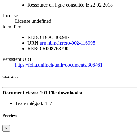
Ressource en ligne consultée le 22.02.2018
License
License undefined
Identifiers
RERO DOC
306987
URN
urn:nbn:ch:rero-002-116995
RERO
R008768790
Persistent URL
https://folia.unifr.ch/unifr/documents/306461
Statistics
Document views:
701
File downloads:
Texte intégral:
417
Preview
×