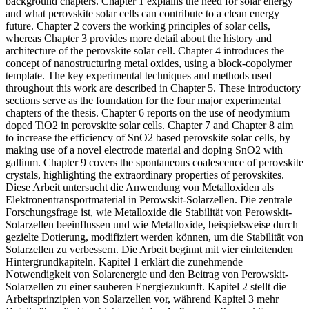
background chapters. Chapter 1 explains the need for solar energy
and what perovskite solar cells can contribute to a clean energy
future. Chapter 2 covers the working principles of solar cells,
whereas Chapter 3 provides more detail about the history and
architecture of the perovskite solar cell. Chapter 4 introduces the
concept of nanostructuring metal oxides, using a block-copolymer
template. The key experimental techniques and methods used
throughout this work are described in Chapter 5. These introductory
sections serve as the foundation for the four major experimental
chapters of the thesis. Chapter 6 reports on the use of neodymium
doped TiO2 in perovskite solar cells. Chapter 7 and Chapter 8 aim
to increase the efficiency of SnO2 based perovskite solar cells, by
making use of a novel electrode material and doping SnO2 with
gallium. Chapter 9 covers the spontaneous coalescence of perovskite
crystals, highlighting the extraordinary properties of perovskites.
Diese Arbeit untersucht die Anwendung von Metalloxiden als
Elektronentransportmaterial in Perowskit-Solarzellen. Die zentrale
Forschungsfrage ist, wie Metalloxide die Stabilität von Perowskit-
Solarzellen beeinflussen und wie Metalloxide, beispielsweise durch
gezielte Dotierung, modifiziert werden können, um die Stabilität von
Solarzellen zu verbessern. Die Arbeit beginnt mit vier einleitenden
Hintergrundkapiteln. Kapitel 1 erklärt die zunehmende
Notwendigkeit von Solarenergie und den Beitrag von Perowskit-
Solarzellen zu einer sauberen Energiezukunft. Kapitel 2 stellt die
Arbeitsprinzipien von Solarzellen vor, während Kapitel 3 mehr