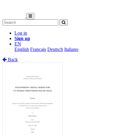
Log in
Sign up
EN
English
Français
Deutsch
Italiano
Back