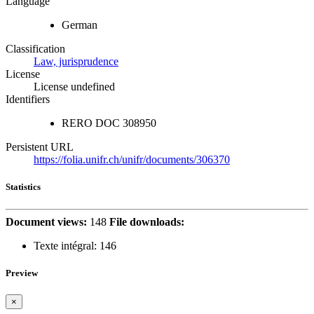
Language
German
Classification
Law, jurisprudence
License
License undefined
Identifiers
RERO DOC
308950
Persistent URL
https://folia.unifr.ch/unifr/documents/306370
Statistics
Document views:
148
File downloads:
Texte intégral:
146
Preview
×