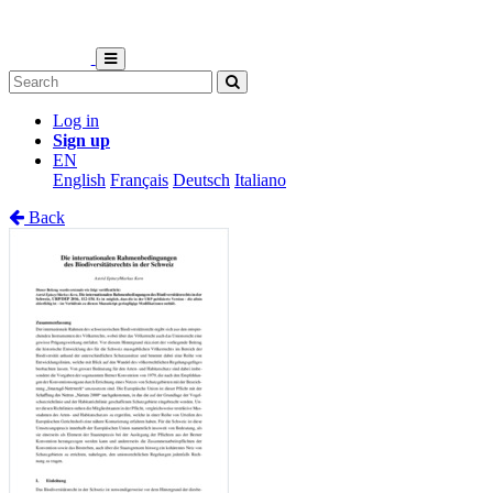
Log in
Sign up
EN
English
Français
Deutsch
Italiano
Back