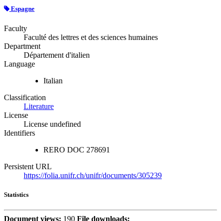
Espagne
Faculty
Faculté des lettres et des sciences humaines
Department
Département d'italien
Language
Italian
Classification
Literature
License
License undefined
Identifiers
RERO DOC
278691
Persistent URL
https://folia.unifr.ch/unifr/documents/305239
Statistics
Document views:
190
File downloads: