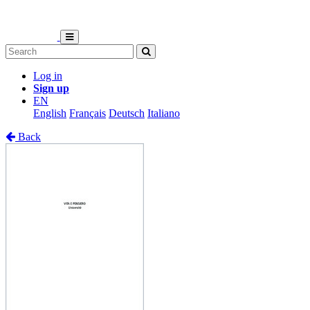
Log in
Sign up
EN
English
Français
Deutsch
Italiano
Back