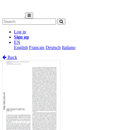
Log in
Sign up
EN
English
Français
Deutsch
Italiano
Back