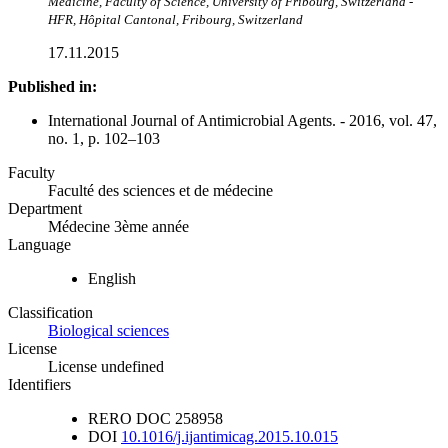
Medicine, Faculty of Science, University of Fribourg, Switzerland -
HFR, Hôpital Cantonal, Fribourg, Switzerland
17.11.2015
Published in:
International Journal of Antimicrobial Agents. - 2016, vol. 47,
no. 1, p. 102–103
Faculty
Faculté des sciences et de médecine
Department
Médecine 3ème année
Language
English
Classification
Biological sciences
License
License undefined
Identifiers
RERO DOC
258958
DOI
10.1016/j.ijantimicag.2015.10.015