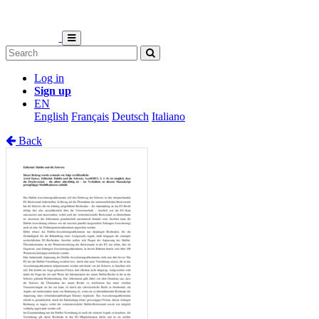
Log in
Sign up
EN
English
Français
Deutsch
Italiano
Back