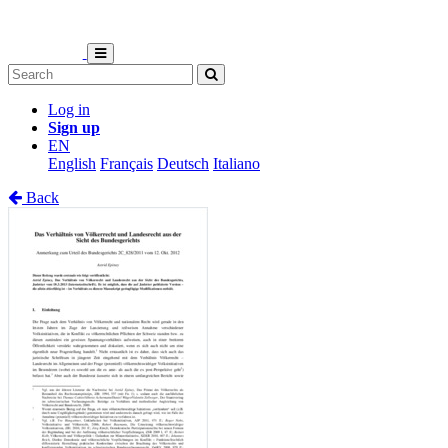
Log in
Sign up
EN
English
Français
Deutsch
Italiano
Back