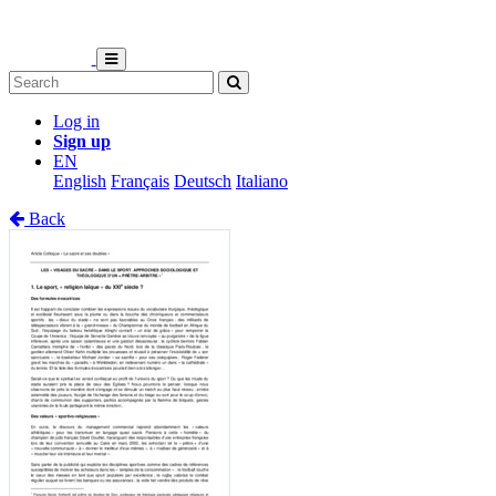
Log in
Sign up
EN
English
Français
Deutsch
Italiano
Back