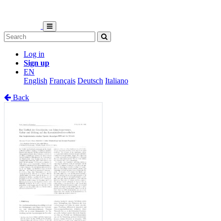
Log in
Sign up
EN
English
Français
Deutsch
Italiano
Back