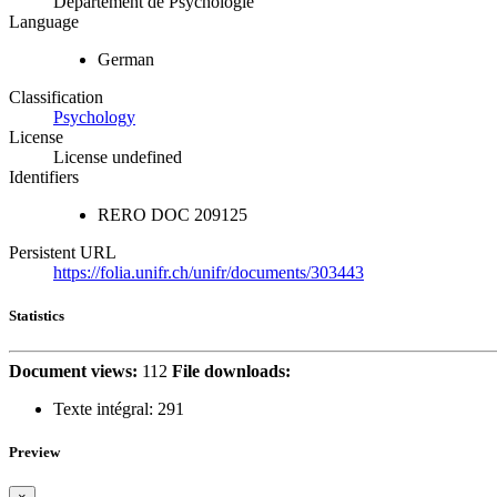
Département de Psychologie
Language
German
Classification
Psychology
License
License undefined
Identifiers
RERO DOC
209125
Persistent URL
https://folia.unifr.ch/unifr/documents/303443
Statistics
Document views:
112
File downloads:
Texte intégral:
291
Preview