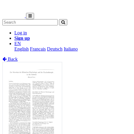
Log in
Sign up
EN
English
Français
Deutsch
Italiano
Back