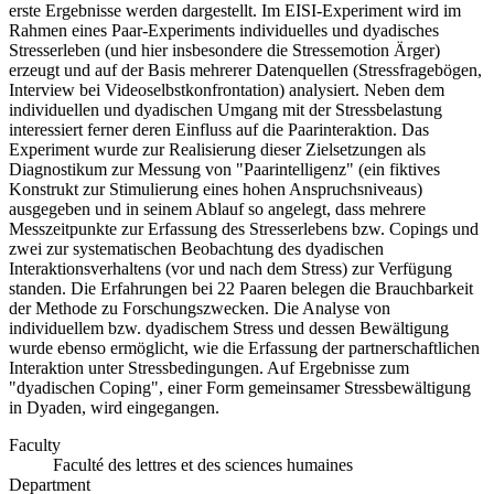
erste Ergebnisse werden dargestellt. Im EISI-Experiment wird im
Rahmen eines Paar-Experiments individuelles und dyadisches
Stresserleben (und hier insbesondere die Stressemotion Ärger)
erzeugt und auf der Basis mehrerer Datenquellen (Stressfragebögen,
Interview bei Videoselbstkonfrontation) analysiert. Neben dem
individuellen und dyadischen Umgang mit der Stressbelastung
interessiert ferner deren Einfluss auf die Paarinteraktion. Das
Experiment wurde zur Realisierung dieser Zielsetzungen als
Diagnostikum zur Messung von "Paarintelligenz" (ein fiktives
Konstrukt zur Stimulierung eines hohen Anspruchsniveaus)
ausgegeben und in seinem Ablauf so angelegt, dass mehrere
Messzeitpunkte zur Erfassung des Stresserlebens bzw. Copings und
zwei zur systematischen Beobachtung des dyadischen
Interaktionsverhaltens (vor und nach dem Stress) zur Verfügung
standen. Die Erfahrungen bei 22 Paaren belegen die Brauchbarkeit
der Methode zu Forschungszwecken. Die Analyse von
individuellem bzw. dyadischem Stress und dessen Bewältigung
wurde ebenso ermöglicht, wie die Erfassung der partnerschaftlichen
Interaktion unter Stressbedingungen. Auf Ergebnisse zum
"dyadischen Coping", einer Form gemeinsamer Stressbewältigung
in Dyaden, wird eingegangen.
Faculty
Faculté des lettres et des sciences humaines
Department