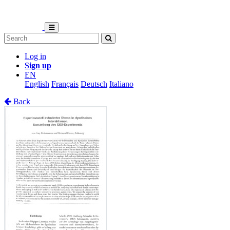
Log in
Sign up
EN
English
Français
Deutsch
Italiano
Back