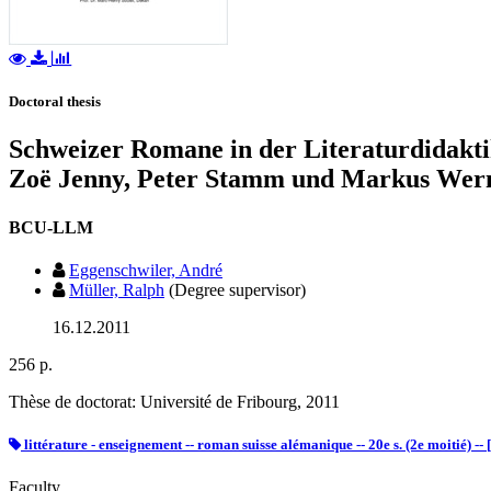
Doctoral thesis
Schweizer Romane in der Literaturdidaktik
Zoë Jenny, Peter Stamm und Markus Wer
BCU-LLM
Eggenschwiler, André
Müller, Ralph
(Degree supervisor)
16.12.2011
256 p.
Thèse de doctorat: Université de Fribourg, 2011
littérature - enseignement -- roman suisse alémanique -- 20e s. (2e moitié) --
Faculty