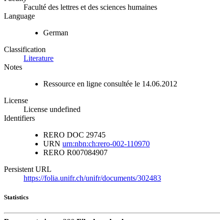
Faculté des lettres et des sciences humaines
Language
German
Classification
Literature
Notes
Ressource en ligne consultée le 14.06.2012
License
License undefined
Identifiers
RERO DOC
29745
URN
urn:nbn:ch:rero-002-110970
RERO
R007084907
Persistent URL
https://folia.unifr.ch/unifr/documents/302483
Statistics