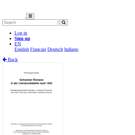
Log in
Sign up
EN
English
Français
Deutsch
Italiano
Back