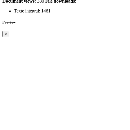
Document views:
380
File downloads:
Texte intégral:
1461
Preview
×