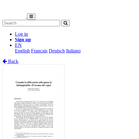
Log in
Sign up
EN
English
Français
Deutsch
Italiano
Back