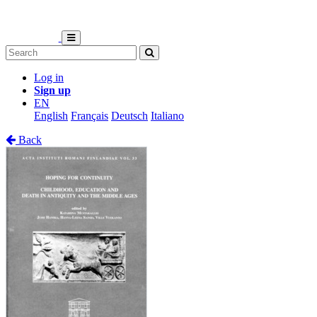
Log in
Sign up
EN
English
Français
Deutsch
Italiano
Back