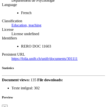
Département de Psychologie
Language
French
Classification
Education, teaching
License
License undefined
Identifiers
RERO DOC
11603
Persistent URL
https://folia.unifr.ch/unifr/documents/301111
Statistics
Document views:
135
File downloads:
Texte intégral:
302
Preview