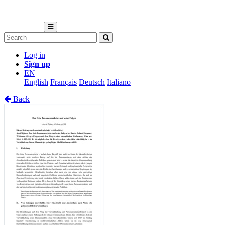
Log in
Sign up
EN
English
Français
Deutsch
Italiano
Back