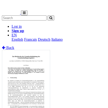
Log in
Sign up
EN
English
Français
Deutsch
Italiano
Back