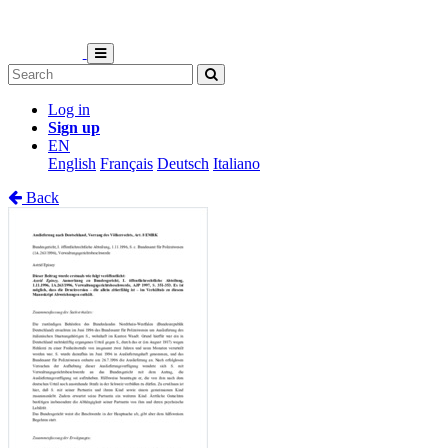
Log in
Sign up
EN
English
Français
Deutsch
Italiano
Back