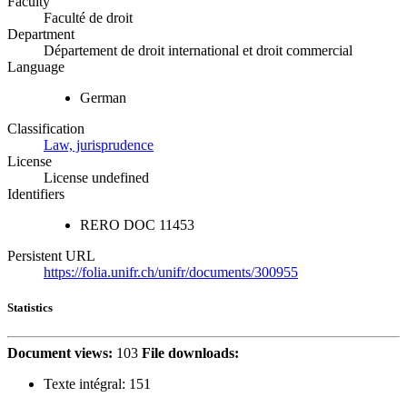
Faculty
Faculté de droit
Department
Département de droit international et droit commercial
Language
German
Classification
Law, jurisprudence
License
License undefined
Identifiers
RERO DOC
11453
Persistent URL
https://folia.unifr.ch/unifr/documents/300955
Statistics
Document views:
103
File downloads:
Texte intégral:
151