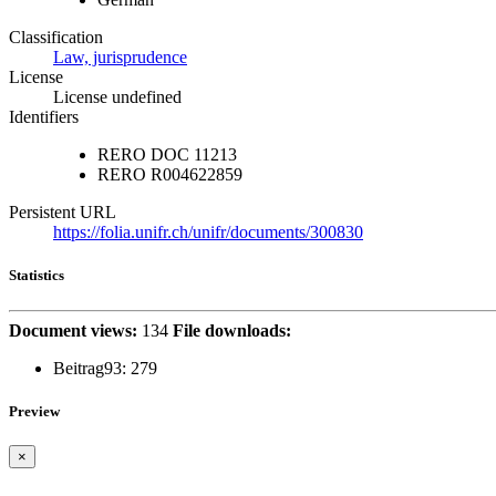
Classification
Law, jurisprudence
License
License undefined
Identifiers
RERO DOC
11213
RERO
R004622859
Persistent URL
https://folia.unifr.ch/unifr/documents/300830
Statistics
Document views:
134
File downloads:
Beitrag93:
279
Preview
×