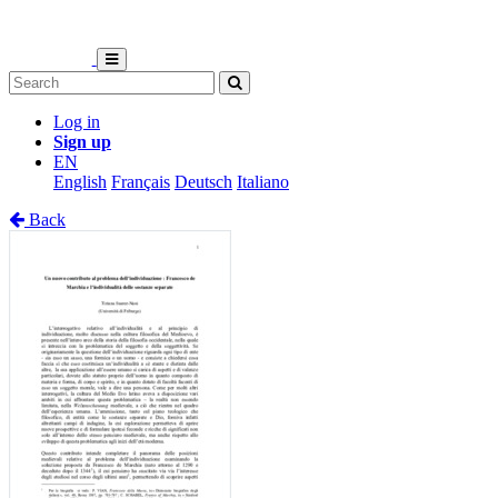
Log in
Sign up
EN
English
Français
Deutsch
Italiano
Back