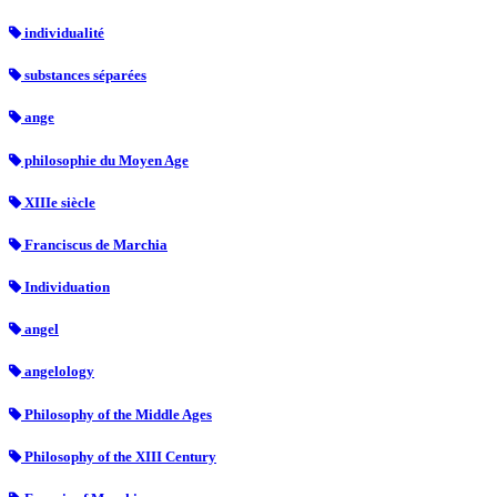
individualité
substances séparées
ange
philosophie du Moyen Age
XIIIe siècle
Franciscus de Marchia
Individuation
angel
angelology
Philosophy of the Middle Ages
Philosophy of the XIII Century