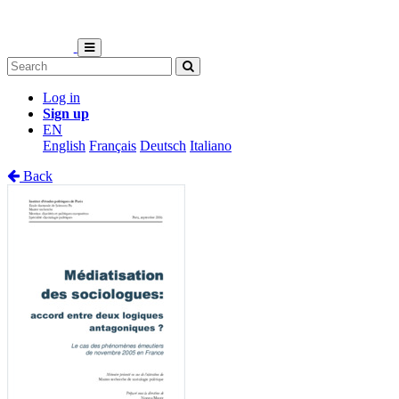
Log in
Sign up
EN
English
Français
Deutsch
Italiano
Back