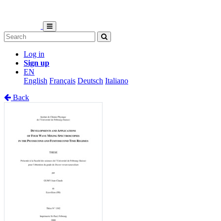
Log in
Sign up
EN
English
Français
Deutsch
Italiano
Back