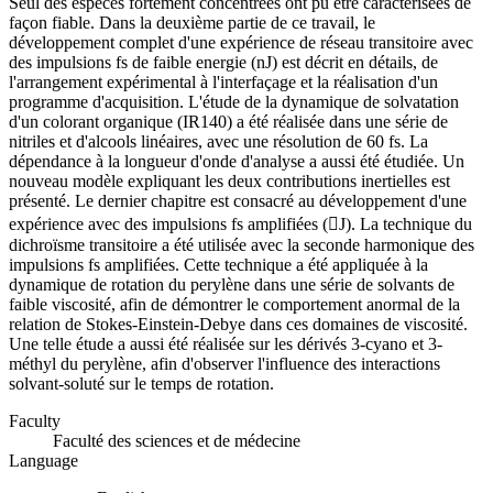
Seul des espèces fortement concentrées ont pu être caractérisées de
façon fiable. Dans la deuxième partie de ce travail, le
développement complet d'une expérience de réseau transitoire avec
des impulsions fs de faible energie (nJ) est décrit en détails, de
l'arrangement expérimental à l'interfaçage et la réalisation d'un
programme d'acquisition. L'étude de la dynamique de solvatation
d'un colorant organique (IR140) a été réalisée dans une série de
nitriles et d'alcools linéaires, avec une résolution de 60 fs. La
dépendance à la longueur d'onde d'analyse a aussi été étudiée. Un
nouveau modèle expliquant les deux contributions inertielles est
présenté. Le dernier chapitre est consacré au développement d'une
expérience avec des impulsions fs amplifiées (J). La technique du
dichroïsme transitoire a été utilisée avec la seconde harmonique des
impulsions fs amplifiées. Cette technique a été appliquée à la
dynamique de rotation du perylène dans une série de solvants de
faible viscosité, afin de démontrer le comportement anormal de la
relation de Stokes-Einstein-Debye dans ces domaines de viscosité.
Une telle étude a aussi été réalisée sur les dérivés 3-cyano et 3-
méthyl du perylène, afin d'observer l'influence des interactions
solvant-soluté sur le temps de rotation.
Faculty
Faculté des sciences et de médecine
Language