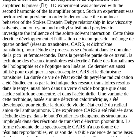
amplified fs pulses (J). TD experiment was achieved with the
second harmonic of the fs amplifier output. Such an experiment was
performed on perylene in order to demonstrate the nonlinear
behavior of the Stokes-Einstein-Debye relationship in low viscosity
solvents, and on cyano and methyl substituted perylene to
investigate the influence of the solute-solvent interaction.
Cette thèse
décrit le développement et l'utilisation de techniques de "mélange de
quatre ondes" (réseaux transitoires, CARS, et dichroïsme
transitoire), pour l'étude de processus se déroulant dans le domaine
de la pico- et femtoseconde. Dans la première partie de ce travail, la
technique des réseaux transitoires est décrite à l'aide des formalismes
de l'holographie et de l'optique non linéaire. Ce dernier est aussi
utilisé pour expliquer la spectroscopie CARS et le dichroïsme
transitoire. La durée de vie de l'état excité du perylène radical cation
a été étudiée en ps par la technique des réseaux transitoires résolus
dans le temps, aussi bien dans un verre d'acide borique que dans
l'acide sulfurique concentré, et dans l'acétonitrile. Une variante de
cette technique, basée sur une détection calorimétrique, a été
développée pour étudier la durée de vie de l'état excité du radical
anion de l'anthraquinone. Une expérience CARS a été réalisée dans
l'échelle des ps, dans le but d'étudier les changements structuraux
impliqués dans des réactions de transfert d'électron photoinduit. La
forme résonante de la spectroscopie CARS n'a pas donné de
résultats reproductibles, en raison de la faible cadence de notre laser.