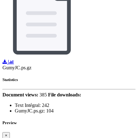
GumyJC.ps.gz
Statistics
Document views:
385
File downloads:
Text Intégral:
242
GumyJC.ps.gz: 104
Preview
×