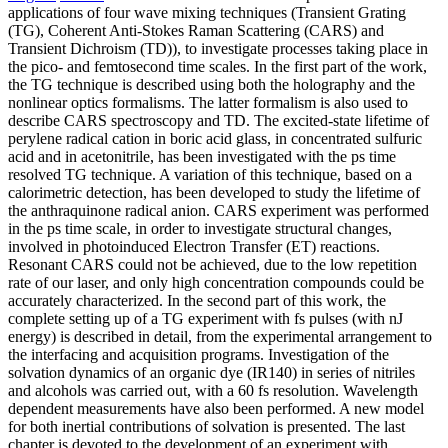
applications of four wave mixing techniques (Transient Grating
(TG), Coherent Anti-Stokes Raman Scattering (CARS) and
Transient Dichroism (TD)), to investigate processes taking place in
the pico- and femtosecond time scales. In the first part of the work,
the TG technique is described using both the holography and the
nonlinear optics formalisms. The latter formalism is also used to
describe CARS spectroscopy and TD. The excited-state lifetime of
perylene radical cation in boric acid glass, in concentrated sulfuric
acid and in acetonitrile, has been investigated with the ps time
resolved TG technique. A variation of this technique, based on a
calorimetric detection, has been developed to study the lifetime of
the anthraquinone radical anion. CARS experiment was performed
in the ps time scale, in order to investigate structural changes,
involved in photoinduced Electron Transfer (ET) reactions.
Resonant CARS could not be achieved, due to the low repetition
rate of our laser, and only high concentration compounds could be
accurately characterized. In the second part of this work, the
complete setting up of a TG experiment with fs pulses (with nJ
energy) is described in detail, from the experimental arrangement to
the interfacing and acquisition programs. Investigation of the
solvation dynamics of an organic dye (IR140) in series of nitriles
and alcohols was carried out, with a 60 fs resolution. Wavelength
dependent measurements have also been performed. A new model
for both inertial contributions of solvation is presented. The last
chapter is devoted to the development of an experiment with