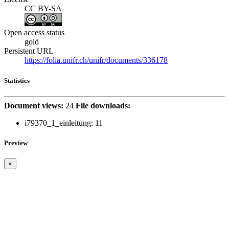
CC BY-SA
Open access status
gold
Persistent URL
https://folia.unifr.ch/unifr/documents/336178
Statistics
Document views:
24
File downloads:
i79370_1_einleitung:
11
Preview
×