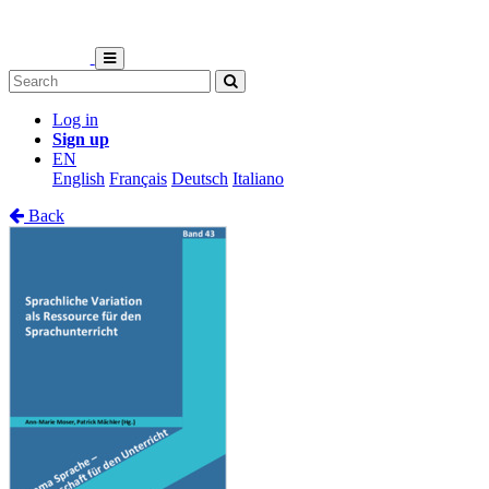
Log in
Sign up
EN
English
Français
Deutsch
Italiano
Back