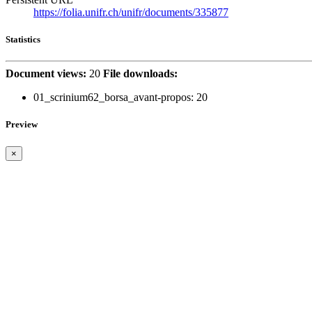
https://folia.unifr.ch/unifr/documents/335877
Statistics
Document views:
20
File downloads:
01_scrinium62_borsa_avant-propos:
20
Preview
×