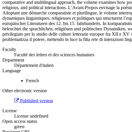
comparative and multilingual approach, the volume examines how poetic
religious, and political interactions.
L’Avant-Propos envisage la poésie p
Adoptant une démarche comparatiste et plurilingue, le volume interroge 
dynamiques linguistiques, religieuses et politiques qui structurent l’e
europäischer Literaturen des 12. bis 15. Jahrhunderts. In komparatis
beleuchtet die sprachlichen, religiösen und politischen Dynamiken, we
privilegiato per lo studio delle culture letterarie europee fra XII e XV 
problematizza il potere, mettendo in luce la fitta rete di interazioni lin
Faculty
Faculté des lettres et des sciences humaines
Department
Département d'italien
Language
French
Other electronic version
Published version
License
License undefined
Open access status
green
Persistent URL