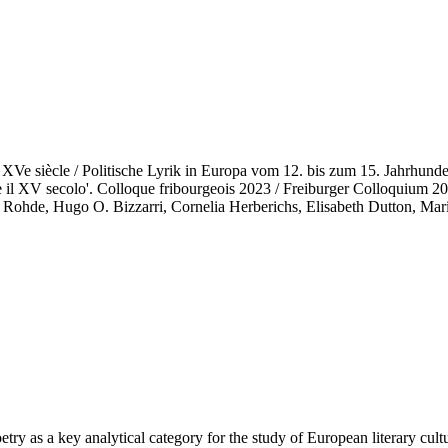
 XVe siècle / Politische Lyrik in Europa vom 12. bis zum 15. Jahrhundert
 XII e il XV secolo'. Colloque fribourgeois 2023 / Freiburger Colloquiu
 Rohde, Hugo O. Bizzarri, Cornelia Herberichs, Elisabeth Dutton, Mari
try as a key analytical category for the study of European literary cult