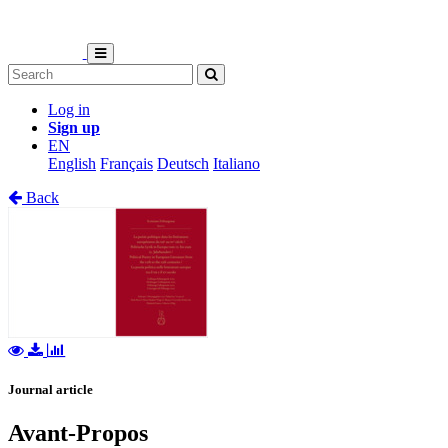
Log in
Sign up
EN
English
Français
Deutsch
Italiano
Back
Journal article
Avant-Propos