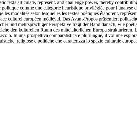
 texts articulate, represent, and challenge power, thereby contributing 
olitique comme une catégorie heuristique privilégiée pour l’analyse des 
les modalités selon lesquelles les textes poétiques élaborent, représente
space culturel européen médiéval.
Das Avant-Propos präsentiert politisch
tischer und mehrsprachiger Perspektive fragt der Band danach, wie poeti
lche den kulturellen Raum des mittelalterlichen Europa strukturieren.
L
secolo. In una prospettiva comparatistica e plurilingue, il volume esplora
guistiche, religiose e politiche che caratterizza lo spazio culturale europ