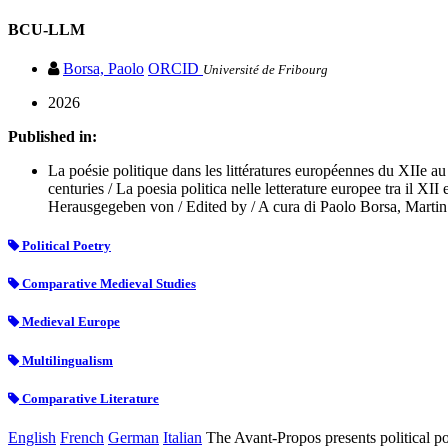
BCU-LLM
Borsa, Paolo
ORCID
Université de Fribourg
2026
Published in:
La poésie politique dans les littératures européennes du XIIe au
centuries / La poesia politica nelle letterature europee tra il
Herausgegeben von / Edited by / A cura di Paolo Borsa, Martin
Political Poetry
Comparative Medieval Studies
Medieval Europe
Multilingualism
Comparative Literature
English
French
German
Italian
The Avant-Propos presents political poe