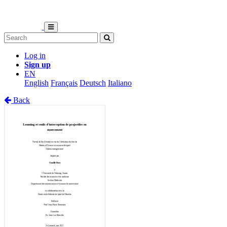
Log in
Sign up
EN
English
Français
Deutsch
Italiano
Back