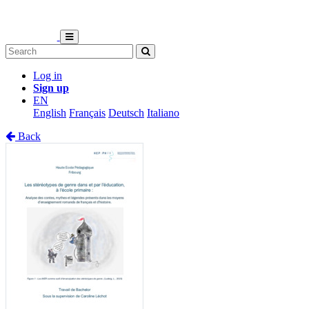
Log in
Sign up
EN
English
Français
Deutsch
Italiano
Back