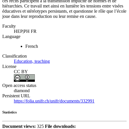
ces récits participent à la transmission implicite de normes et de
hiérarchies. Ce travail met ainsi en lumière les tensions entre visées
éducatives et stéréotypes persistants, et questionne le rôle que l’école
joue dans leur reproduction ou leur remise en cause.
Faculty
HEP|PH FR
Language
French
Classification
Education, teaching
License
CC BY
Open access status
diamond
Persistent URL
https://folia.unifr.ch/unifr/documents/332991
Statistics
Document views:
325
File downloads: