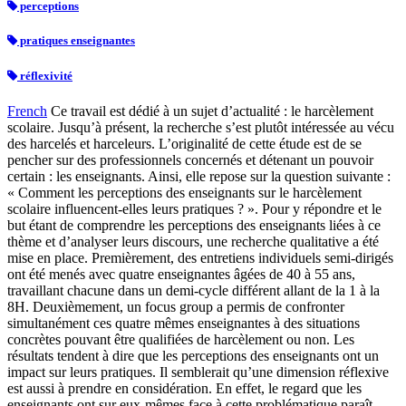
perceptions
pratiques enseignantes
réflexivité
French
Ce travail est dédié à un sujet d’actualité : le harcèlement
scolaire. Jusqu’à présent, la recherche s’est plutôt intéressée au vécu
des harcelés et harceleurs. L’originalité de cette étude est de se
pencher sur des professionnels concernés et détenant un pouvoir
certain : les enseignants. Ainsi, elle repose sur la question suivante :
« Comment les perceptions des enseignants sur le harcèlement
scolaire influencent-elles leurs pratiques ? ». Pour y répondre et le
but étant de comprendre les perceptions des enseignants liées à ce
thème et d’analyser leurs discours, une recherche qualitative a été
mise en place. Premièrement, des entretiens individuels semi-dirigés
ont été menés avec quatre enseignantes âgées de 40 à 55 ans,
travaillant chacune dans un demi-cycle différent allant de la 1 à la
8H. Deuxièmement, un focus group a permis de confronter
simultanément ces quatre mêmes enseignantes à des situations
concrètes pouvant être qualifiées de harcèlement ou non. Les
résultats tendent à dire que les perceptions des enseignants ont un
impact sur leurs pratiques. Il semblerait qu’une dimension réflexive
est aussi à prendre en considération. En effet, le regard que les
enseignants ont sur eux-mêmes face à cette problématique paraît