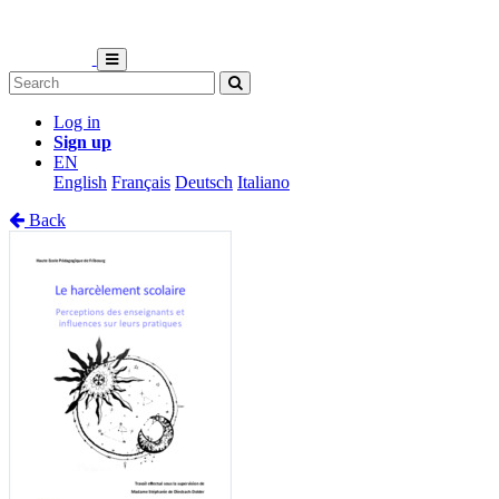
Log in
Sign up
EN
English
Français
Deutsch
Italiano
Back