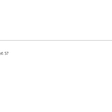
ef:
57