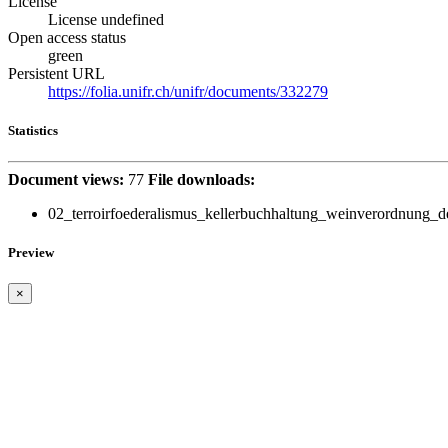
License
License undefined
Open access status
green
Persistent URL
https://folia.unifr.ch/unifr/documents/332279
Statistics
Document views:
77
File downloads:
02_terroirfoederalismus_kellerbuchhaltung_weinverordnung_d
Preview
×