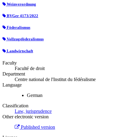
Weinverordnung
BVGer 4173/2022
Föderalismus
Vollzugsföderalismus
Landwirtschaft
Faculty
Faculté de droit
Department
Centre national de l'Institut du fédéralisme
Language
German
Classification
Law, jurisprudence
Other electronic version
Published version