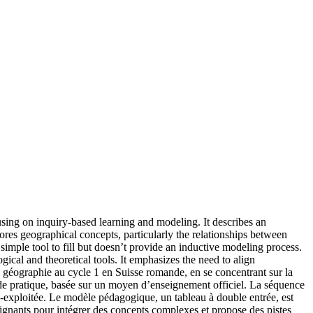
sing on inquiry-based learning and modeling. It describes an
res geographical concepts, particularly the relationships between
 simple tool to fill but doesn’t provide an inductive modeling process.
gical and theoretical tools. It emphasizes the need to align
a géographie au cycle 1 en Suisse romande, en se concentrant sur la
de pratique, basée sur un moyen d’enseignement officiel. La séquence
s-exploitée. Le modèle pédagogique, un tableau à double entrée, est
seignants pour intégrer des concepts complexes et propose des pistes