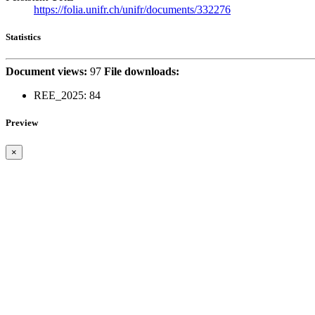
https://folia.unifr.ch/unifr/documents/332276
Statistics
Document views:
97
File downloads:
REE_2025:
84
Preview
×