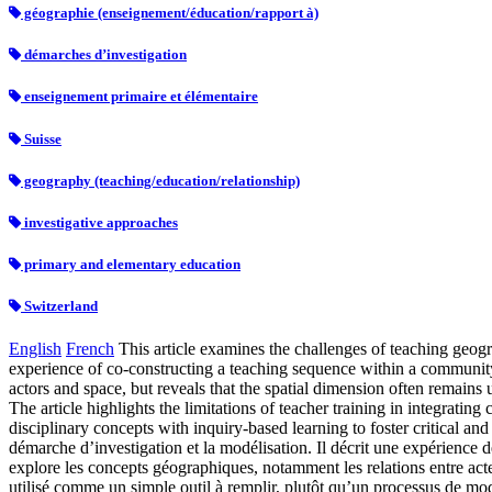
géographie (enseignement/éducation/rapport à)
démarches d’investigation
enseignement primaire et élémentaire
Suisse
geography (teaching/education/relationship)
investigative approaches
primary and elementary education
Switzerland
English
French
This article examines the challenges of teaching geog
experience of co-constructing a teaching sequence within a community 
actors and space, but reveals that the spatial dimension often remains 
The article highlights the limitations of teacher training in integrati
disciplinary concepts with inquiry-based learning to foster critical and
démarche d’investigation et la modélisation. Il décrit une expérien
explore les concepts géographiques, notamment les relations entre act
utilisé comme un simple outil à remplir, plutôt qu’un processus de modé