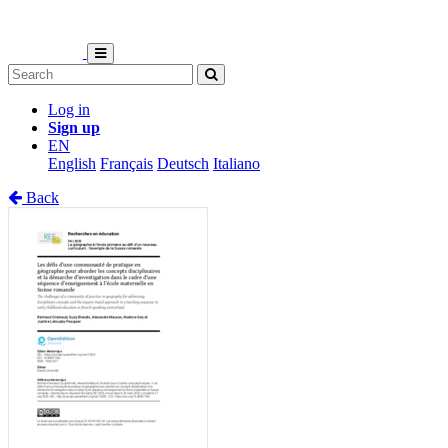
Log in
Sign up
EN
English
Français
Deutsch
Italiano
Back