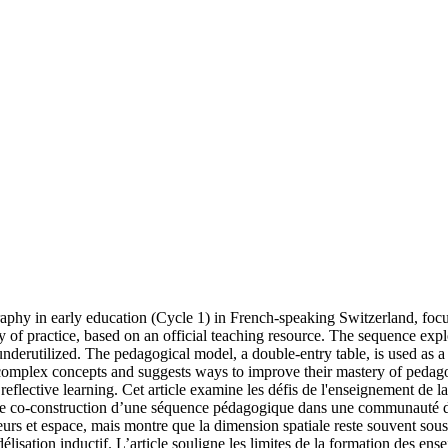
raphy in early education (Cycle 1) in French-speaking Switzerland, focu
of practice, based on an official teaching resource. The sequence explo
underutilized. The pedagogical model, a double-entry table, is used as a
ng complex concepts and suggests ways to improve their mastery of pedago
 reflective learning.
Cet article examine les défis de l'enseignement de l
ce de co-construction d’une séquence pédagogique dans une communauté 
eurs et espace, mais montre que la dimension spatiale reste souvent sou
lisation inductif. L’article souligne les limites de la formation des en