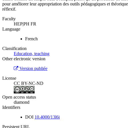
pour améliorer leur appropriation des outils pédagogiques et théoriques.
réflexif.
Faculty
HEP|PH FR
Language
French
Classification
Education, teaching
Other electronic version
Version publiée
License
CC BY-NC-ND
Open access status
diamond
Identifiers
DOI
10.4000/13l6i
Persistent URL